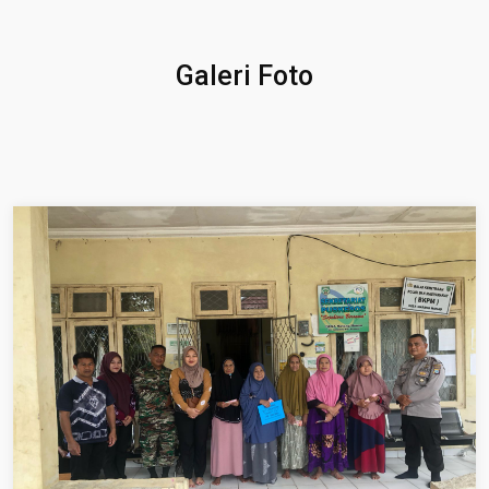
Galeri Foto