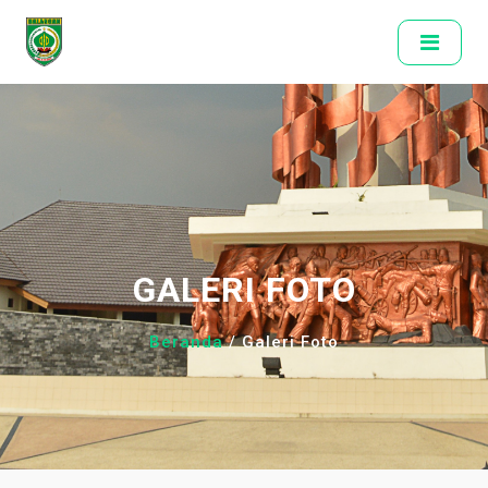
GALERI FOTO
Beranda
/ Galeri Foto