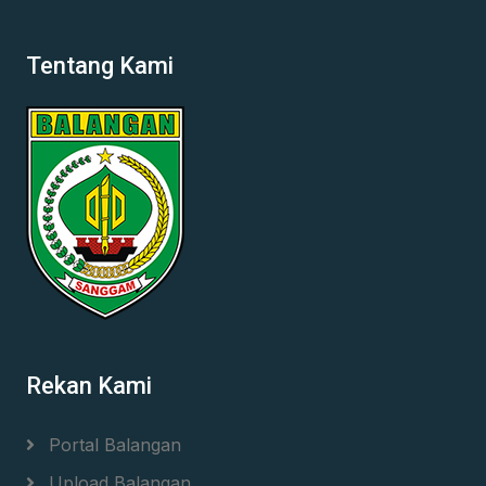
Tentang Kami
Rekan Kami
Portal Balangan
Upload Balangan